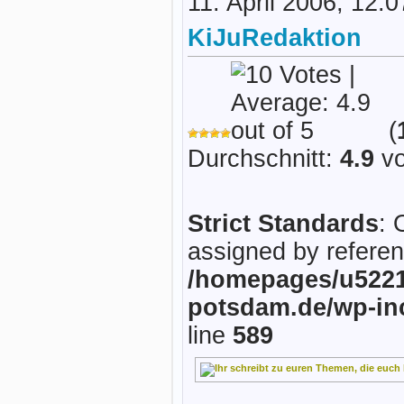
11. April 2006, 12:
KiJuRedaktion
(
Durchschnitt:
4.9
vo
Strict Standards
: 
assigned by referen
/homepages/u5221
potsdam.de/wp-in
line
589