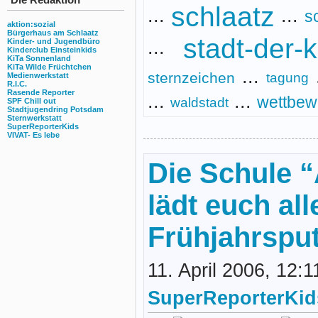
schlaatz
...
...
s
aktion:sozial
Bürgerhaus am Schlaatz
stadt-der-
...
Kinder- und Jugendbüro
Kinderclub Einsteinkids
KiTa Sonnenland
KiTa Wilde Früchtchen
...
sternzeichen
tagung
Medienwerkstatt
R.I.C.
Rasende Reporter
...
...
wettbew
waldstadt
SPF Chill out
Stadtjugendring Potsdam
Sternwerkstatt
SuperReporterKids
VIVAT- Es lebe
Die Schule 
lädt euch al
Frühjahrsput
11. April 2006, 12:
SuperReporterKid