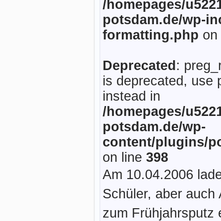
/homepages/u5221
potsdam.de/wp-inc
formatting.php
on 
Deprecated
: preg_
is deprecated, use 
instead in
/homepages/u5221
potsdam.de/wp-
content/plugins/p
on line
398
Am 10.04.2006 laden
Schüler, aber auch
zum Frühjahrsputz e