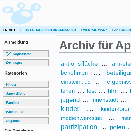
START
FÜR SCHÜLERZEITUNGSMACHER
WER WIE WAS?
AKTIONEN
Archiv für Ap
Anmeldung
Registrieren
...
aktionsfläche
am-ste
Login
...
beteilig
benehmen
Kategorien
...
einsteinkids
ergebnis
Kinder
...
...
...
film
ferien
fest
Jugendliche
...
...
jugend
innenstadt
Familien
...
kinder
kinder-foru
Fachkräfte
...
medienwerkstatt
mit
Allgemein
...
.
partizipation
polen
Die Redaktion