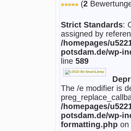
(
2
Bewertunge
Strict Standards
: 
assigned by referen
/homepages/u5221
potsdam.de/wp-in
line
589
Depr
The /e modifier is 
preg_replace_callba
/homepages/u5221
potsdam.de/wp-inc
formatting.php
on 