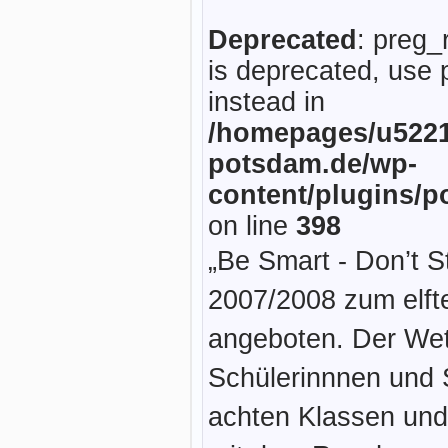
Deprecated
: preg_
is deprecated, use 
instead in
/homepages/u5221
potsdam.de/wp-
content/plugins/p
on line
398
„Be Smart - Don’t St
2007/2008 zum elft
angeboten. Der Wet
Schülerinnnen und 
achten Klassen und w