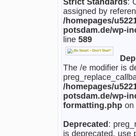
Strict Standards
: 
assigned by referen
/homepages/u5221
potsdam.de/wp-in
line
589
Dep
The /e modifier is 
preg_replace_callba
/homepages/u5221
potsdam.de/wp-inc
formatting.php
on 
Deprecated
: preg_
is deprecated, use 