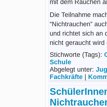
mit dem Rauchen a
Die Teilnahme mac
“Nichtrauchen” auc
und richtet sich an
nicht geraucht wir
Stichworte (Tags):
Schule
Abgelegt unter:
Jug
Fachkräfte
|
Komme
SchülerInne
Nichtrauche