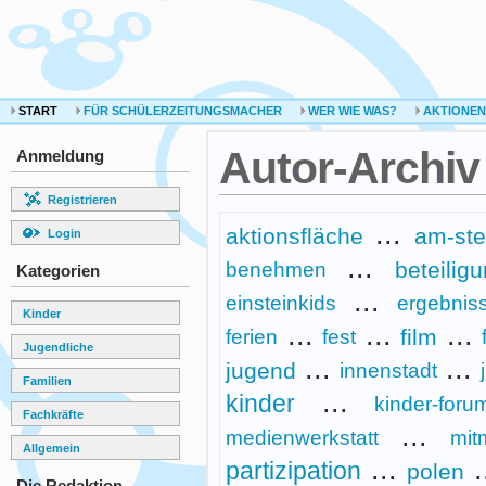
START
FÜR SCHÜLERZEITUNGSMACHER
WER WIE WAS?
AKTIONEN
Autor-Archiv
Anmeldung
Registrieren
...
aktionsfläche
am-ste
Login
...
beteilig
benehmen
Kategorien
...
einsteinkids
ergebnis
Kinder
...
...
...
film
ferien
fest
Jugendliche
...
...
jugend
innenstadt
Familien
...
kinder
kinder-foru
Fachkräfte
...
medienwerkstatt
mit
Allgemein
...
.
partizipation
polen
Die Redaktion