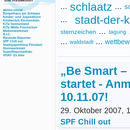
schlaatz
...
...
s
aktion:sozial
Bürgerhaus am Schlaatz
stadt-der-
...
Kinder- und Jugendbüro
Kinderclub Einsteinkids
KiTa Sonnenland
KiTa Wilde Früchtchen
...
sternzeichen
tagung
Medienwerkstatt
R.I.C.
Rasende Reporter
...
...
wettbew
waldstadt
SPF Chill out
Stadtjugendring Potsdam
Sternwerkstatt
SuperReporterKids
VIVAT- Es lebe
„Be Smart – 
startet - An
10.11.07!
29. Oktober 2007, 
SPF Chill out