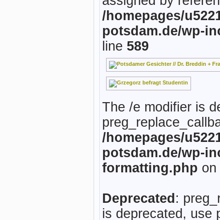
assigned by referen
/homepages/u5221
potsdam.de/wp-in
line
589
The /e modifier is 
preg_replace_callba
/homepages/u5221
potsdam.de/wp-inc
formatting.php
on 
Deprecated
: preg_
is deprecated, use 