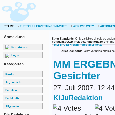
START
FÜR SCHÜLERZEITUNGSMACHER
WER WIE WAS?
AKTIONEN
Anmeldung
Strict Standards
: Only variables should be assig
potsdam.de/wp-includes/functions.php
on line
«
MM ERGEBNISSE: Potsdamer Reize
Registrieren
Strict Standards
: Only variables should b
Login
MM ERGEBN
Kategorien
Gesichter
Kinder
Jugendliche
27. Juli 2007, 12:
Familien
KiJuRedaktion
Fachkräfte
Allgemein
Die Redaktion