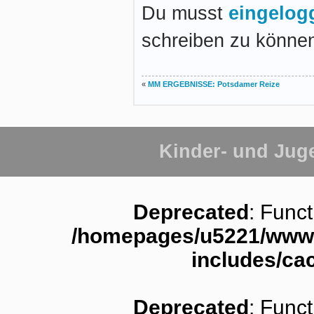
Du musst
eingelogg
schreiben zu könne
«
MM ERGEBNISSE: Potsdamer Reize
Kinder- und Jug
Deprecated
: Funct
/homepages/u5221/www.
includes/ca
Deprecated
: Funct