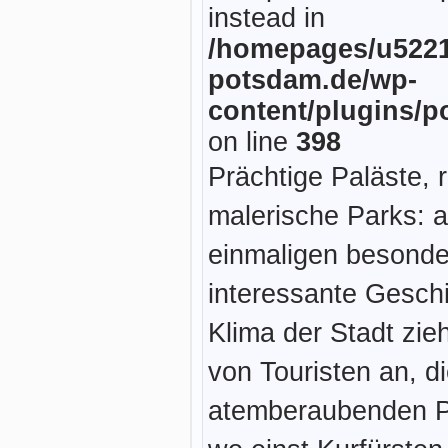
instead in
/homepages/u5221
potsdam.de/wp-
content/plugins/p
on line
398
Prächtige Paläste, r
malerische Parks: al
einmaligen besonde
interessante Gesch
Klima der Stadt zie
von Touristen an, d
atemberaubenden P